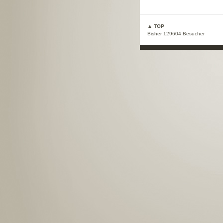
▲ TOP
Bisher 129604 Besucher