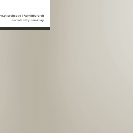
ww.th-probst.de
|
Adminbereich
Template © by
cms2day