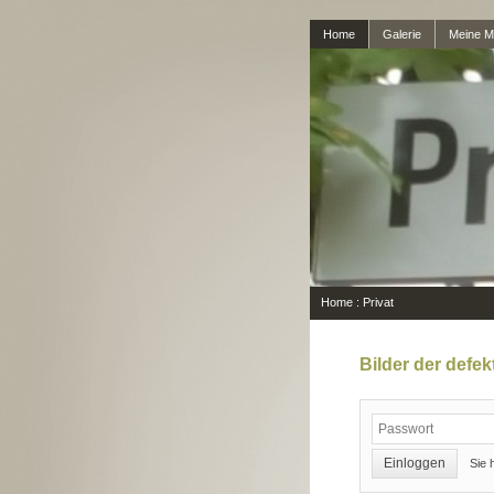
Home
Galerie
Meine Me
Home
:
Privat
Bilder der defe
Sie 