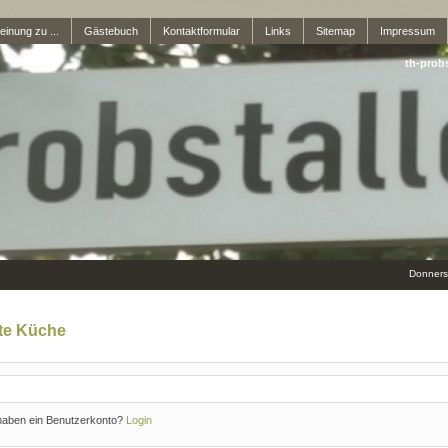
inung zu ...
Gästebuch
Kontaktformular
Links
Sitemap
Impressum
th-prob
Donnerst
kte Küche
haben ein Benutzerkonto?
Login